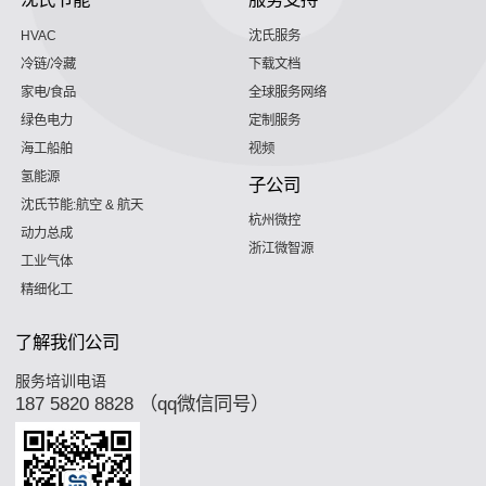
HVAC
沈氏服务
冷链/冷藏
下载文档
家电/食品
全球服务网络
绿色电力
定制服务
海工船舶
视频
氢能源
子公司
沈氏节能:航空 & 航天
杭州微控
动力总成
浙江微智源
工业气体
精细化工
了解我们公司
服务培训电语
187 5820 8828 （qq微信同号）