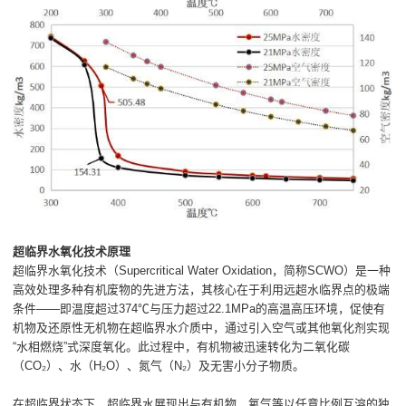
超临界水氧化技术原理
超临界水氧化技术（Supercritical Water Oxidation，简称SCWO）是一种
高效处理多种有机废物的先进方法，其核心在于利用远超水临界点的极端
条件——即温度超过374℃与压力超过22.1MPa的高温高压环境，促使有
机物及还原性无机物在超临界水介质中，通过引入空气或其他氧化剂实现
“水相燃烧”式深度氧化。此过程中，有机物被迅速转化为二氧化碳
（CO₂）、水（H₂O）、氮气（N₂）及无害小分子物质。
在超临界状态下，超临界水展现出与有机物、氧气等以任意比例互溶的独