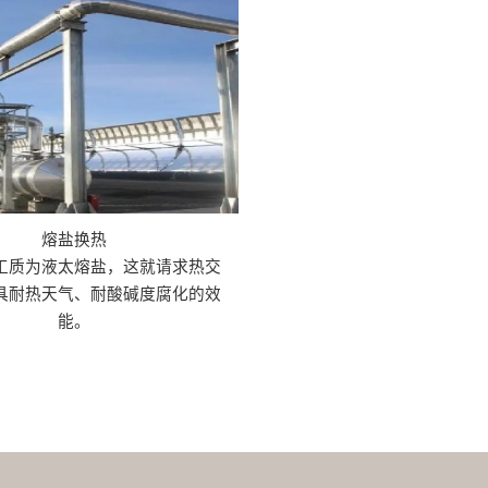
熔盐换热
工质为液太熔盐，这就请求热交
具耐热天气、耐酸碱度腐化的效
能。