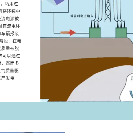
期，巧用过
机将环镜中
交流电源被
温直流电环
如车辆报废
阶段‌：在电
气质量被脱
求可以通过
荷，然而多
废气质量驱
生产发电