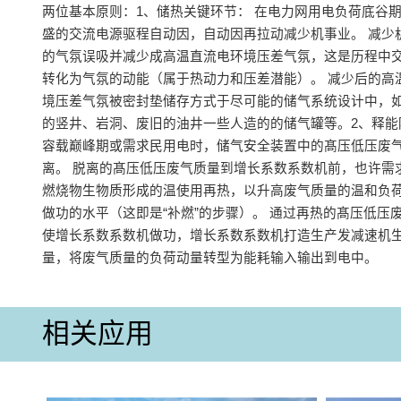
两位基本原则：‌1、储热关键环节‌： 在电力网用电负荷底谷
盛的交流电源驱程自动因，自动因再拉动减少机事业‌。 减少
的气氛误吸并减少成高温直流电环境压差气氛，这是历程中
转化为气氛的动能（属于热动力和压差潜能）‌。 减少后的高
境压差气氛被密封垫储存方式于尽可能的储气系统设计中，
的竖井、岩洞、废旧的油井一些人造的的储气罐等‌。‌2、释能
容载巅峰期或需求民用电时，储气安全装置中的髙压低压废
离‌。 脱离的髙压低压废气质量到增长系数系数机前，也许需
燃烧物生物质形成的温使用再热，以升高废气质量的温和负
做功的水平（这即是“补燃”的步骤）‌。 通过再热的髙压低压
使增长系数系数机做功，增长系数系数机打造生产发减速机
量，将废气质量的负荷动量转型为能耗输入输出到电中‌。
相关应用