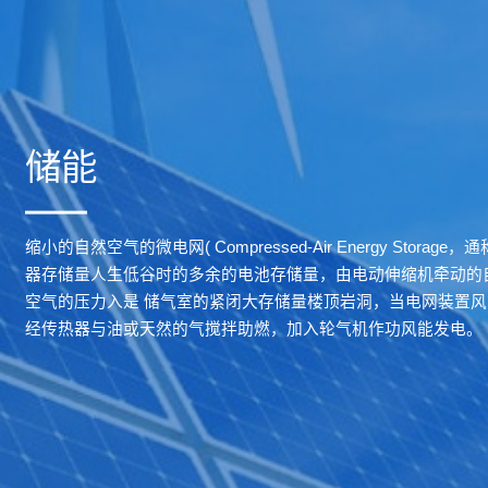
储能
缩小的自然空气的微电网( Compressed-Air Energy Stora
器存储量人生低谷时的多余的电池存储量，由电动伸缩机牵动的
空气的压力入是 储气室的紧闭大存储量楼顶岩洞，当电网装置
经传热器与油或天然的气搅拌助燃，加入轮气机作功风能发电。